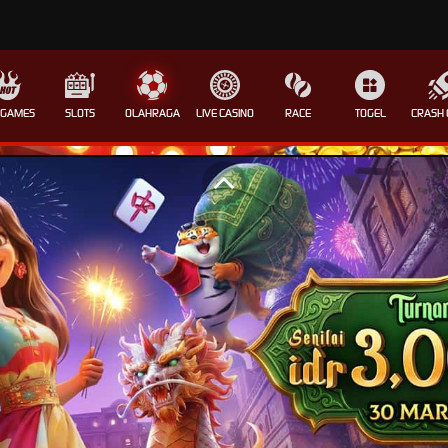
 GAMES
SLOTS
OLAHRAGA
LIVE CASINO
RACE
TOGEL
CRASH