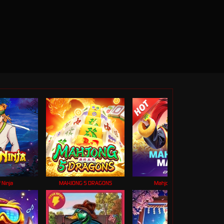
 Ninja
MAHJONG 5 DRAGONS
Mahjong Magic