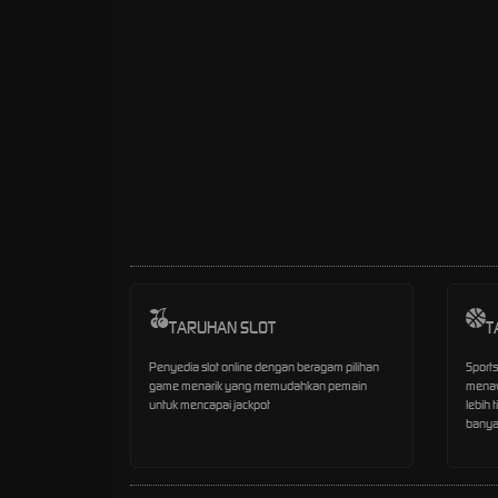
TARUHAN SLOT
T
Penyedia slot online dengan beragam pilihan
Sport
game menarik yang memudahkan pemain
menaw
untuk mencapai jackpot
lebih 
banya