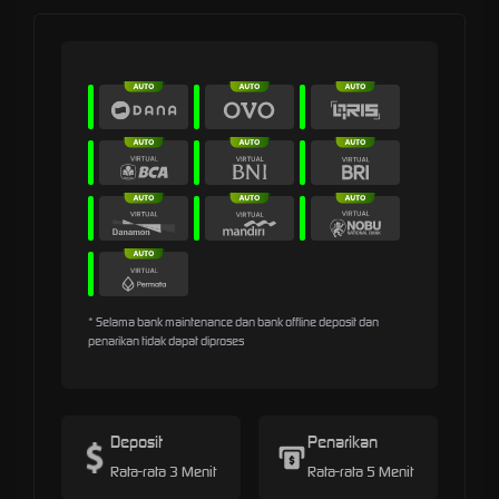
* Selama bank maintenance dan bank offline deposit dan
penarikan tidak dapat diproses
Deposit
Penarikan
Rata-rata 3 Menit
Rata-rata 5 Menit