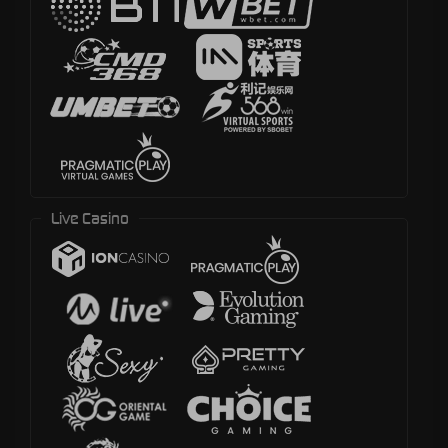
Live Casino