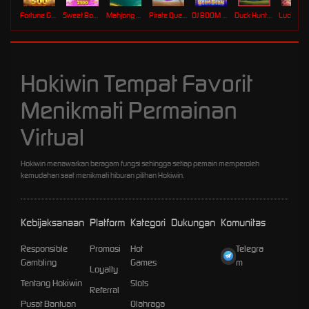
Fortune Gems 500
Sweet Bonanza 2500
Mahjong Ways 2
Pirate Quest 1000
DJ BOOM BOOM
Duck Hunters
Lucky Ne
Hokiwin Tempat Favorit
Menikmati Permainan
Virtual
Hokiwin menawarkan beragam fungsi sehingga setiap pemain memperoleh
kemudahan saat menikmati hiburan pilihan Hokiwin.
Kebijaksanaan
Platform
Kategori
Dukungan
Komunitas
Responsible
Promosi
Hot
Telegra
Gambling
Games
m
Loyalty
Tentang Hokiwin
Slots
Referral
Pusat Bantuan
Olahraga